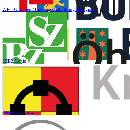
WFG Öhringen / Lieblingsstadt Öhringen
Login →
SZBZ
Login →
Olsberg
Login →