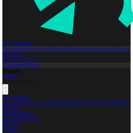
Über AzubMe
▾
Unser Produkt
Die App für Schüler*innen
Team
Der Azubi-Mangel
Aktuelles
Vertrieb & Preise
▾
Lizenzmodell
Preise
Regionen
Kontakt
Zum Dashboard
Über AzubMe
Unser Produkt
Die App für Schüler*innen
Team
Der Azubi-Mangel
Aktuelles
Vertrieb & Preise
Lizenzmodell
Preise
Regionen
Kontakt