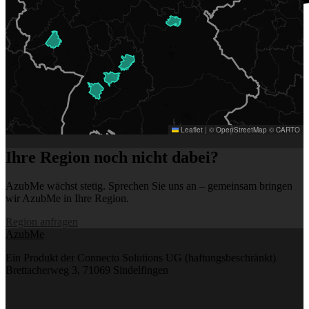
Leaflet
|
©
OpenStreetMap
©
CARTO
Ihre Region noch nicht dabei?
AzubMe wächst stetig. Sprechen Sie uns an – gemeinsam bringen
wir AzubMe in Ihre Region.
Region anfragen
AzubMe
Ein Produkt der Connecto Solutions UG (haftungsbeschränkt)
Brettacherweg 3, 71069 Sindelfingen