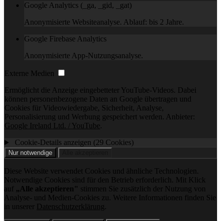
Google Analytics (_ga, _gid, _gat)
Anonymisierte Websiteanalyse. Ablauf: bis 2 Jahre.
Google Firebase Analytics
Anonymisierte App-Nutzungsanalyse.
Externe Medien
Ermöglicht die Anzeige eingebetteter YouTube-Videos. Dabei
können personenbezogene Daten an Google übertragen und
Cookies für Videowiedergabe, Sicherheit, Analyse,
Personalisierung und Werbung gespeichert werden. Anbieter:
Google Ireland Ltd. / YouTube
.
Cookie-Details anzeigen (29 Cookies)
Nur notwendige
Alle akzeptieren
Diese Website verwendet Cookies und ähnliche Technologien.
Notwendige Cookies sind für den Betrieb erforderlich. Mit Klick
auf
„Alle akzeptieren"
stimmen Sie zusätzlich der Nutzung von
Analyse- und Medien-Cookies zu. Weitere Informationen finden Sie
in unserer
Datenschutzerklärung
.