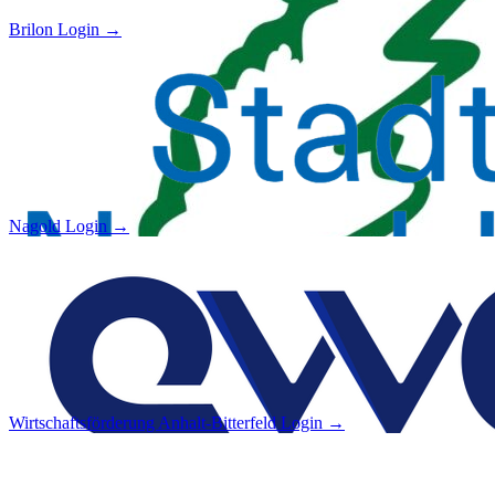
Brilon
Login →
Nagold
Login →
Wirtschaftsförderung Anhalt-Bitterfeld
Login →