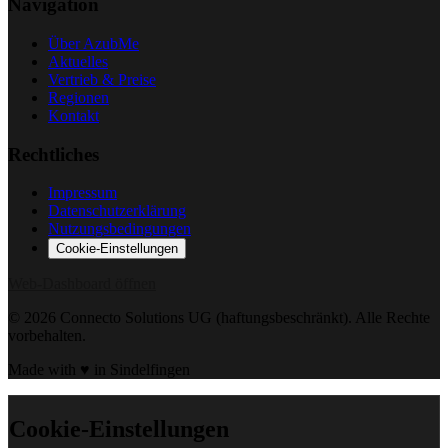
Navigation
Über AzubMe
Aktuelles
Vertrieb & Preise
Regionen
Kontakt
Rechtliches
Impressum
Datenschutzerklärung
Nutzungsbedingungen
Cookie-Einstellungen
Web-Dashboard öffnen
© 2026 Connecto Solutions UG (haftungsbeschränkt). Alle Rechte
vorbehalten.
Made with ♥ in Sindelfingen
Cookie-Einstellungen