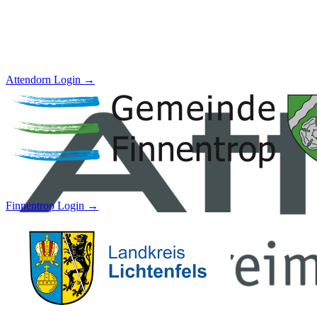
Attendorn
Login →
Finnentrop
Login →