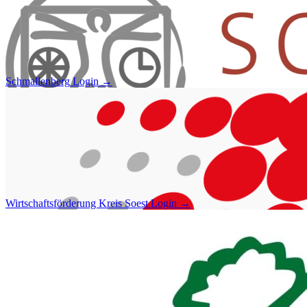
Schmallenberg
Login →
Wirtschaftsförderung Kreis Soest
Login →