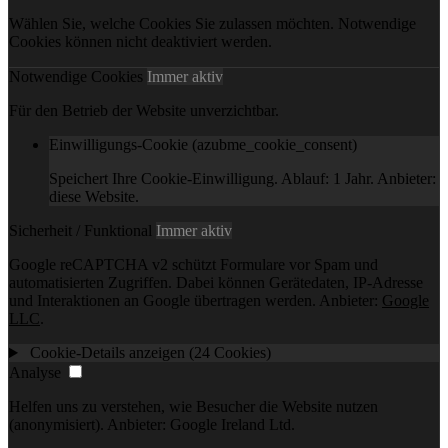
Wählen Sie, welche Cookies Sie zulassen möchten. Notwendige
Cookies können nicht deaktiviert werden.
Notwendige Cookies
Immer aktiv
Für den Betrieb der Website unverzichtbar.
Einwilligungs-Cookie (azubme_cookie_consent)
Speichert Ihre Cookie-Einwilligung. Ablauf: 1 Jahr. Anbieter:
diese Website.
Sicherheit / Funktional
Immer aktiv
Google reCAPTCHA v2 schützt Formulare vor Spam und
automatisierten Zugriffen. Dabei können Gerätedaten, IP-Adresse
und Interaktionen an Google übertragen werden. Anbieter:
Google
LLC
.
Cookie-Details anzeigen (24 Cookies)
Analyse
Helfen uns zu verstehen, wie Besucher die Website nutzen
(anonymisiert). Anbieter: Google Ireland Ltd.