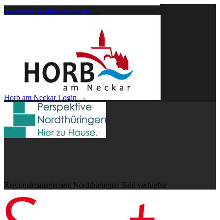
Landkreis Lichtenfels
Login →
Horb am Neckar
Login →
Regionalmanagement Nordthüringen
Bald verfügbar